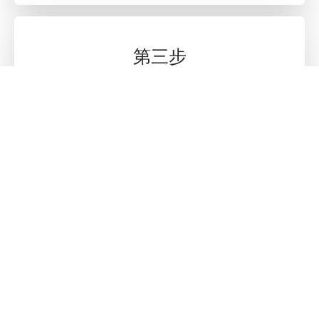
第三步
通过定制链接注册的用户会被记录在您的推广
渠道中，您可以通过渠道商后台查看实时数据
和佣金。